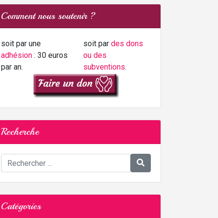
Comment nous soutenir ?
soit par une
soit par
des dons
adhésion
: 30 euros
ou des
par an.
subventions
.
Recherche
Catégories