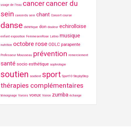
cancer
cancer du
usage de l'eau
sein
chant
cancerdu sein
Concert
course
danse
echirolloise
don
diététique
douleur
musique
enfant
exposition
FemmesenRose
Latino
octobre rose
ODLC
parapente
nutrition
prévention
Professeur Mousseau
remerciement
santé
socio esthétique
sophrologie
soutien
sport
soutient
Sport10
StepbyStep
thérapies complémentaires
zumba
voeux
témoignage
Varces
Voiron
échange