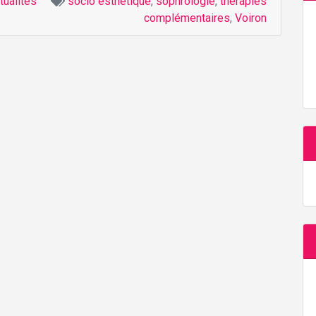
tualités
socio esthétique
,
sophrologie
,
thérapies
complémentaires
,
Voiron