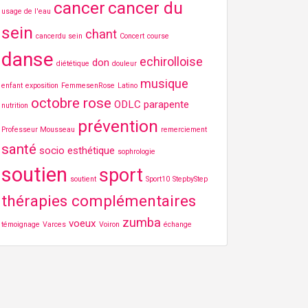
cancer
cancer du
usage de l'eau
sein
chant
cancerdu sein
Concert
course
danse
echirolloise
don
diététique
douleur
musique
enfant
exposition
FemmesenRose
Latino
octobre rose
ODLC
parapente
nutrition
prévention
Professeur Mousseau
remerciement
santé
socio esthétique
sophrologie
soutien
sport
soutient
Sport10
StepbyStep
thérapies complémentaires
zumba
voeux
témoignage
Varces
Voiron
échange