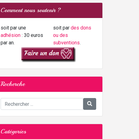
Comment nous soutenir ?
soit par une
soit par
des dons
adhésion
: 30 euros
ou des
par an.
subventions
.
Recherche
Catégories