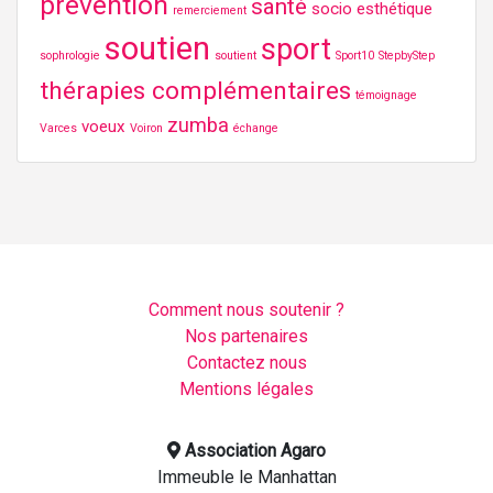
prévention
santé
socio esthétique
remerciement
soutien
sport
sophrologie
soutient
Sport10
StepbyStep
thérapies complémentaires
témoignage
zumba
voeux
Varces
Voiron
échange
Comment nous soutenir ?
Nos partenaires
Contactez nous
Mentions légales
Association Agaro
Immeuble le Manhattan