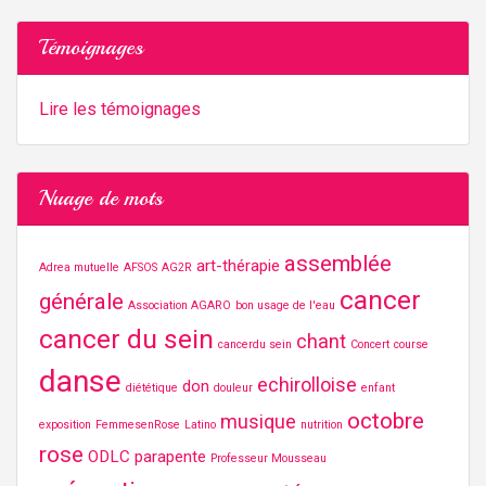
Témoignages
Lire les témoignages
Nuage de mots
assemblée
art-thérapie
Adrea mutuelle
AFSOS
AG2R
cancer
générale
Association AGARO
bon usage de l'eau
cancer du sein
chant
cancerdu sein
Concert
course
danse
echirolloise
don
diététique
douleur
enfant
octobre
musique
exposition
FemmesenRose
Latino
nutrition
rose
ODLC
parapente
Professeur Mousseau