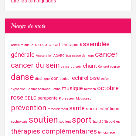
Lire les témoignages
Nuage de mots
assemblée
art-thérapie
Adrea mutuelle
AFSOS
AG2R
cancer
générale
Association AGARO
bon usage de l'eau
cancer du sein
chant
cancerdu sein
Concert
course
danse
echirolloise
don
diététique
douleur
enfant
octobre
musique
exposition
FemmesenRose
Latino
nutrition
rose
ODLC
parapente
Professeur Mousseau
prévention
santé
socio esthétique
remerciement
soutien
sport
sophrologie
soutient
Sport10
StepbyStep
thérapies complémentaires
témoignage