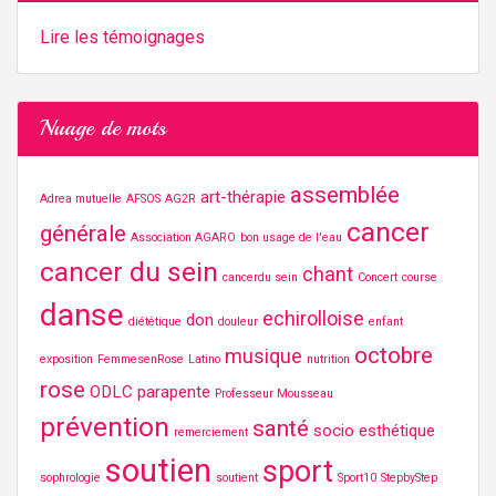
Lire les témoignages
Nuage de mots
assemblée
art-thérapie
Adrea mutuelle
AFSOS
AG2R
cancer
générale
Association AGARO
bon usage de l'eau
cancer du sein
chant
cancerdu sein
Concert
course
danse
echirolloise
don
diététique
douleur
enfant
octobre
musique
exposition
FemmesenRose
Latino
nutrition
rose
ODLC
parapente
Professeur Mousseau
prévention
santé
socio esthétique
remerciement
soutien
sport
sophrologie
soutient
Sport10
StepbyStep