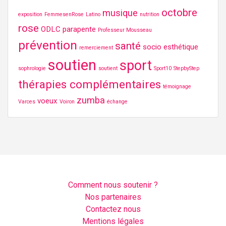
octobre
musique
exposition
FemmesenRose
Latino
nutrition
rose
ODLC
parapente
Professeur Mousseau
prévention
santé
socio esthétique
remerciement
soutien
sport
sophrologie
soutient
Sport10
StepbyStep
thérapies complémentaires
témoignage
zumba
voeux
Varces
Voiron
échange
Comment nous soutenir ?
Nos partenaires
Contactez nous
Mentions légales