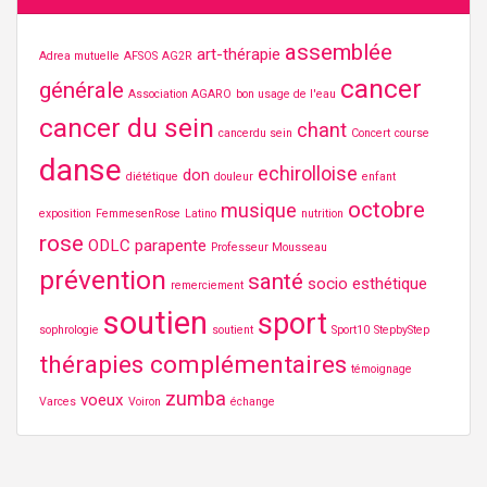
assemblée
art-thérapie
Adrea mutuelle
AFSOS
AG2R
cancer
générale
Association AGARO
bon usage de l'eau
cancer du sein
chant
cancerdu sein
Concert
course
danse
echirolloise
don
diététique
douleur
enfant
octobre
musique
exposition
FemmesenRose
Latino
nutrition
rose
ODLC
parapente
Professeur Mousseau
prévention
santé
socio esthétique
remerciement
soutien
sport
sophrologie
soutient
Sport10
StepbyStep
thérapies complémentaires
témoignage
zumba
voeux
Varces
Voiron
échange